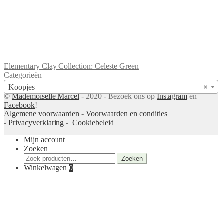
Elementary Clay Collection: Celeste Green
Categorieën
Koopjes
×
©
Mademoiselle Marcel
- 2020 - Bezoek ons op
Instagram
en
Facebook
!
Algemene voorwaarden
-
Voorwaarden en condities
-
Privacyverklaring
-
Cookiebeleid
Mijn account
Zoeken
Zoeken
Zoeken
naar:
Winkelwagen
0