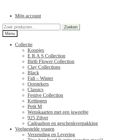
Ga
Ga
door
naar
Mijn account
naar
de
navigatie
inhoud
Zoeken
Zoeken
naar:
Menu
Collectie
Koopjes
E R A S Collection
Birth Flower Collection
Clay Collections
Black
Fall – Winter
Oorstekers
Classics
Festive Collection
Kettingen
Petit M
Wenskaarten met een juweeltje
925 Zilver
Cadeaubon en geschenkverpakking
Veelgestelde vragen
Verzending en Levering