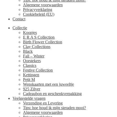
Tips: hoe houd ik mijn sieraden mooi?
Algemene voorwaarden
Privacyverklaring
Cookiebeleid (EU)
Contact
Collectie
Koopjes
E R A S Collection
Birth Flower Collection
Clay Collections
Black
Fall – Winter
Oorstekers
Classics
Festive Collection
Kettingen
Petit M
Wenskaarten met een juweeltje
925 Zilver
Cadeaubon en geschenkverpakking
Veelgestelde vragen
Verzending en Levering
Tips: hoe houd ik mijn sieraden mooi?
Algemene voorwaarden