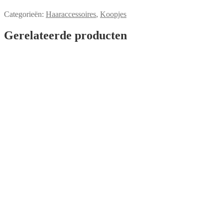
€4,99.
€1,00.
Categorieën:
Haaraccessoires
,
Koopjes
Gerelateerde producten