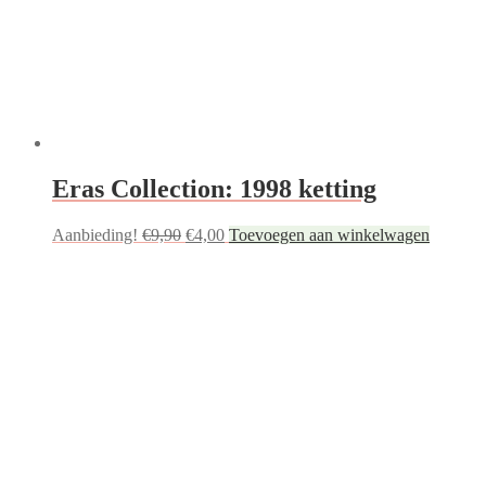
Eras Collection: 1998 ketting
Oorspronkelijke
Huidige
Aanbieding!
€
9,90
€
4,00
Toevoegen aan winkelwagen
prijs
prijs
was:
is:
€9,90.
€4,00.