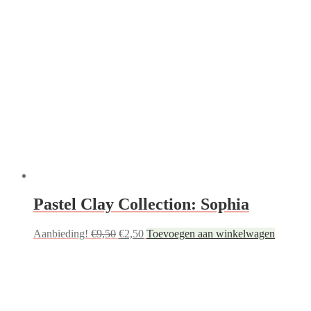
Pastel Clay Collection: Sophia
Oorspronkelijke
Huidige
Aanbieding!
€
9,50
€
2,50
Toevoegen aan winkelwagen
prijs
prijs
was:
is:
€9,50.
€2,50.