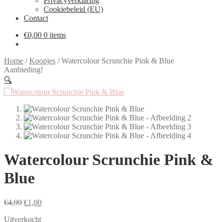
Privacyverklaring
Cookiebeleid (EU)
Contact
€
0,00
0 items
Home
/
Koopjes
/
Watercolour Scrunchie Pink & Blue
Aanbieding!
🔍
Watercolour Scrunchie Pink &
Blue
Oorspronkelijke
Huidige
€
4,99
€
1,00
prijs
prijs
Uitverkocht
was:
is: